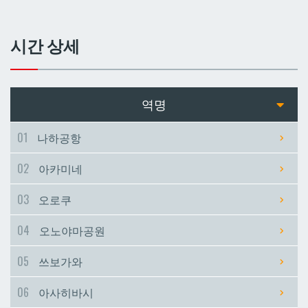
쓰보가와
쓰보가와
시간 상세
아사히바시
아사히바시
현청앞
현청앞
역명
미에바시
미에바시
01
나하공항
02
아카미네
마키시
마키시
03
오로쿠
아사토
아사토
04
오노야마공원
오모로마치
오모로마치
05
쓰보가와
06
아사히바시
후루지마
후루지마