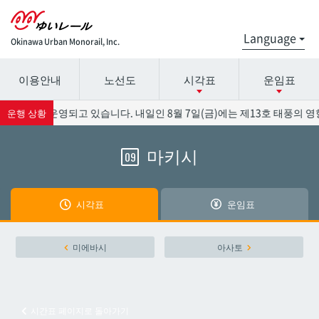
Okinawa Urban Monorail, Inc.
이용안내
노선도
시각표
운임표
시간표 세부 정보의 방송국 이름을 선택하십시오.
요금표에 대한 자세한 내용은 역 이름을 선택하십시오.
적으로 운영되고 있습니다. 내일인 8월 7일(금)에는 제13호 태풍의 영
운행 상황
마키시
09
나하공항
나하공항
아카미네
아카미네
시각표
운임표
오로쿠
오로쿠
미에바시
아사토
오노야마공원
오노야마공원
시간표 페이지로 돌아가기