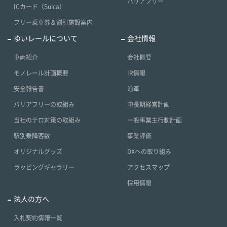
バリアフリー
ICカード（Suica）
フリー乗車券＆割引施設案内
ゆいレールについて
会社情報
車両紹介
会社概要
モノレール計画概要
IR情報
安全報告書
沿革
バリアフリーの取組み
中長期経営計画
当社のテロ対策の取組み
一般事業主行動計画
駅別乗降客数
事業評価
オリジナルグッズ
DXへの取り組み
ラッピングギャラリー
アクセスマップ
採用情報
法人の方へ
入札契約情報一覧