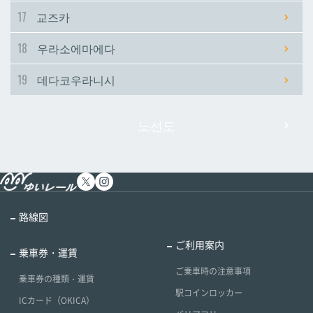
17
교즈카
18
우라소에마에다
19
데다코우라니시
노선도
路線図
ご利用案内
乗車券・運賃
ご乗車時の注意事項
乗車券の種類・運賃
駅コインロッカー
ICカード（OKICA）