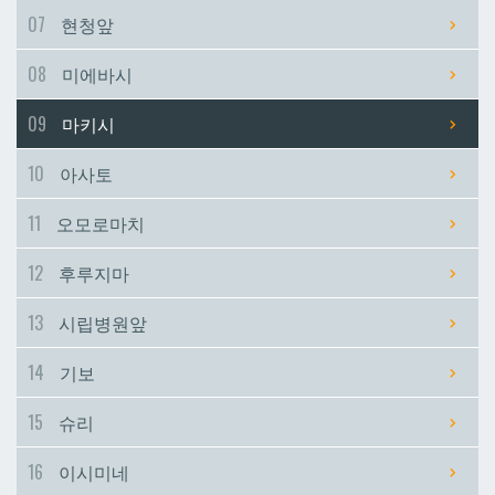
07
현청앞
시립병원앞
시립병원앞
08
미에바시
기보
기보
09
마키시
10
아사토
슈리
슈리
11
오모로마치
이시미네
이시미네
12
후루지마
교즈카
교즈카
13
시립병원앞
14
기보
우라소에마에다
우라소에마에다
15
슈리
데다코우라니시
데다코우라니시
16
이시미네