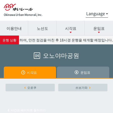
Okinawa Urban Monorail, Inc.
이용안내
노선도
시각표
운임표
시간표 세부 정보의 방송국 이름을 선택하십시오.
요금표에 대한 자세한 내용은 역 이름을 선택하십시오.
) 운행과 관련하여, 안전 점검을 마친 후 18시경 운행을 재개할 예정입니다.
운행 상황
오노야마공원
04
나하공항
나하공항
아카미네
아카미네
시각표
운임표
오로쿠
오로쿠
오로쿠
쓰보가와
오노야마공원
오노야마공원
시간표 페이지로 돌아가기