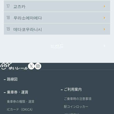
17
교즈카
18
우라소에마에다
19
데다코우라니시
노선도
路線図
ご利用案内
乗車券・運賃
ご乗車時の注意事項
乗車券の種類・運賃
駅コインロッカー
ICカード（OKICA）