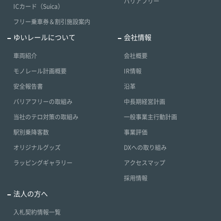
バリアフリー
ICカード（Suica）
フリー乗車券＆割引施設案内
ゆいレールについて
会社情報
車両紹介
会社概要
モノレール計画概要
IR情報
安全報告書
沿革
バリアフリーの取組み
中長期経営計画
当社のテロ対策の取組み
一般事業主行動計画
駅別乗降客数
事業評価
オリジナルグッズ
DXへの取り組み
ラッピングギャラリー
アクセスマップ
採用情報
法人の方へ
入札契約情報一覧