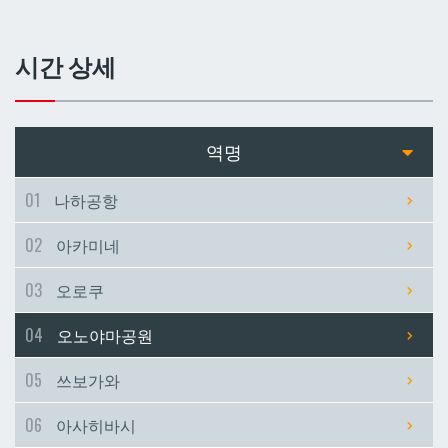
쓰보가와
쓰보가와
시간 상세
아사히바시
아사히바시
현청앞
현청앞
역명
미에바시
미에바시
01
나하공항
02
아카미네
마키시
마키시
03
오로쿠
아사토
아사토
04
오노야마공원
오모로마치
오모로마치
05
쓰보가와
06
아사히바시
후루지마
후루지마