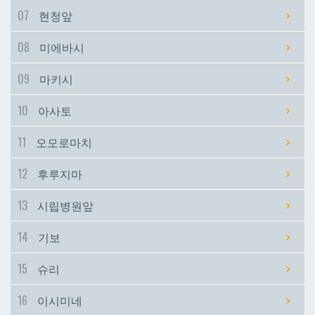
07
현청앞
시립병원앞
시립병원앞
08
미에바시
기보
기보
09
마키시
10
아사토
슈리
슈리
11
오모로마치
이시미네
이시미네
12
후루지마
교즈카
교즈카
13
시립병원앞
14
기보
우라소에마에다
우라소에마에다
15
슈리
데다코우라니시
데다코우라니시
16
이시미네