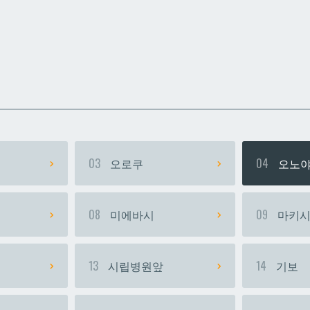
카
카
우라소에마에다
우라소에마에다
03
오로쿠
04
오노야
08
미에바시
09
마키
13
시립병원앞
14
기보