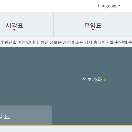
시각표
운임표
 판단할 예정입니다. 최신 정보는 공식 X 또는 당사 홈페이지를 확인해 주십
오로쿠
오로쿠
오노야마공원
오노야마공원
쓰보가와
현청앞
현청앞
미에바시
미에바시
오모로마치
오모로마치
후루지마
후루지마
임표
슈리
슈리
이시미네
이시미네