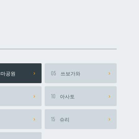
데다코우라니시
데다코우라니시
마공원
05
쓰보가와
시
10
아사토
15
슈리