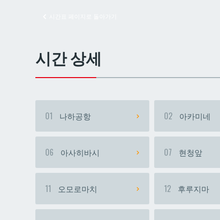
시간표 페이지로 돌아가기
교즈
교즈
시간 상세
01
나하공항
02
아카미네
06
아사히바시
07
현청앞
11
오모로마치
12
후루지마