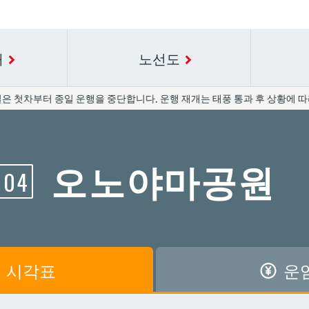
내
노선도
은 첫차부터 종일 운행을 중단합니다. 운행 재개는 태풍 통과 후 상황에 따라
요금표에 대한 자세한 내용은 역 이름을 선택하십시오.
시간표 세부 정보의 방송국 이름을 선택하십시오.
오노야마공원
04
공항
공항
아카미네
아카미네
가와
가와
아사히바시
아사히바시
시
시
아사토
아사토
시각표
운
원앞
원앞
기보
기보