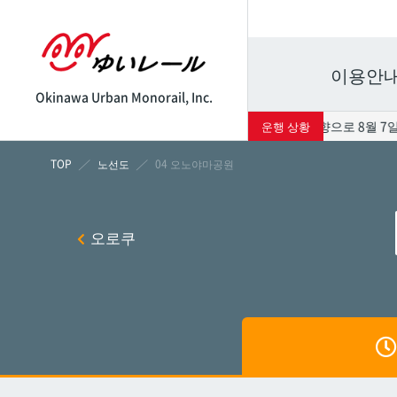
이용안
Okinawa Urban Monorail, Inc.
태풍 13호의 영향으로 8월 7일
운행 상황
시각표
운임표
노선도
04 오노야마공원
나하
나하
오로쿠
쓰보
쓰보
마키
마키
시립병
시립병