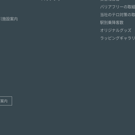
）
バリアフリーの取
）
当社のテロ対策の
引施設案内
駅別乗降客数
オリジナルグッズ
ラッピングギャラ
ご案内