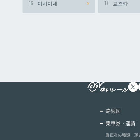
16
이시미네
17
교즈카
路線図
乗車券・運賃
乗車券の種類・運