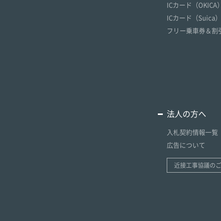
ICカード（OKICA
ICカード（Suica
フリー乗車券＆割
法人の方へ
入札契約情報一覧
広告について
近接工事協議の