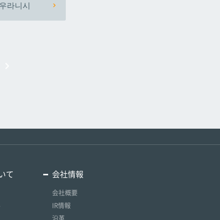
우라니시
いて
会社情報
会社概要
要
IR情報
沿革