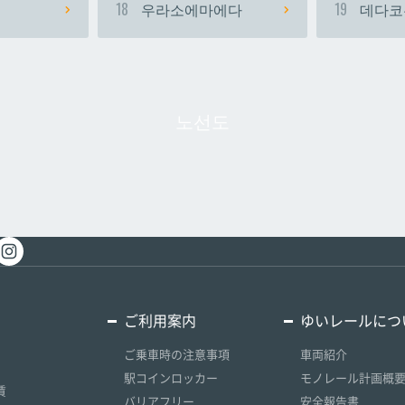
18
우라소에마에다
19
데다코
노선도
ご利用案内
ゆいレールにつ
ご乗車時の注意事項
車両紹介
駅コインロッカー
モノレール計画概
賃
バリアフリー
安全報告書