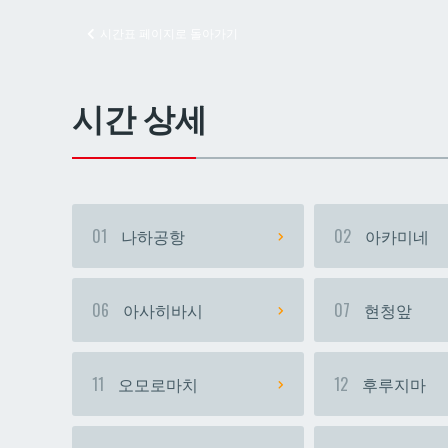
시간표 페이지로 돌아가기
교즈
교즈
시간 상세
01
나하공항
02
아카미네
06
아사히바시
07
현청앞
11
오모로마치
12
후루지마