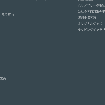
）
バリアフリーの取
）
当社のテロ対策の
引施設案内
駅別乗降客数
オリジナルグッズ
ラッピングギャラ
ご案内