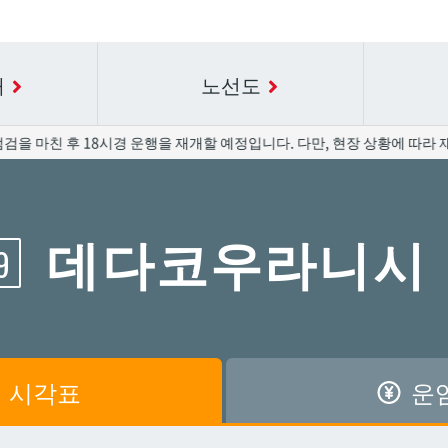
내
노선도
검을 마친 후 18시경 운행을 재개할 예정입니다. 다만, 현장 상황에 따라 재
요금표에 대한 자세한 내용은 역 이름을 선택하십시오.
시간표 세부 정보의 방송국 이름을 선택하십시오.
데다코우라니시
9
공항
공항
아카미네
아카미네
가와
가와
아사히바시
아사히바시
시
시
아사토
아사토
시각표
운
원앞
원앞
기보
기보