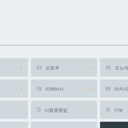
카
카
우라소에마에다
우라소에마에다
03
오로쿠
04
오노야
08
미에바시
09
마키
13
시립병원앞
14
기보