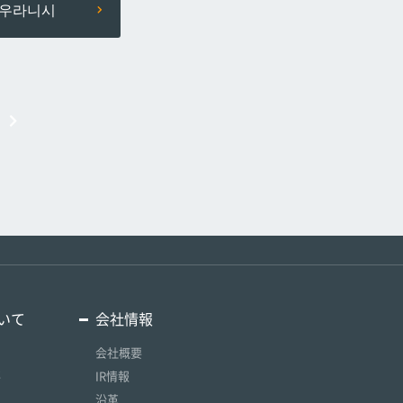
우라니시
いて
会社情報
会社概要
要
IR情報
沿革