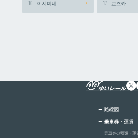
16
이시미네
17
교즈카
路線図
乗車券・運賃
乗車券の種類・運