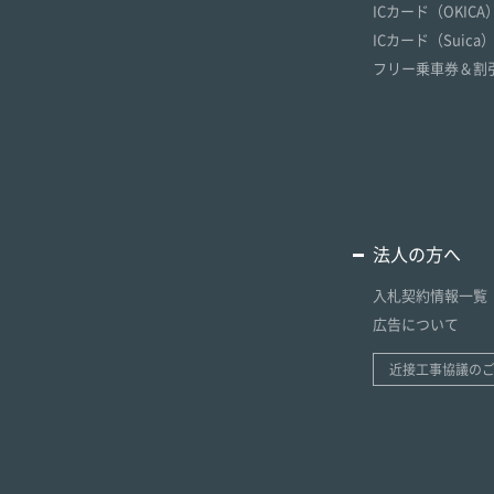
ICカード（OKICA
ICカード（Suica
フリー乗車券＆割
法人の方へ
入札契約情報一覧
広告について
近接工事協議の