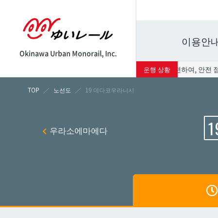
이용안
Okinawa Urban Monorail, Inc.
8월 8일(토) 운행과 관련하여, 안전 점
운행 상황
시각표
운임표
노선도
19 데다코우라니시
1
나하
나하
우라소에마에다
쓰보
쓰보
마키
마키
시립병
시립병