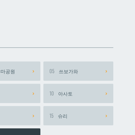
데다코우라니시
데다코우라니시
마공원
05
쓰보가와
시
10
아사토
15
슈리