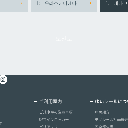
18
우라소에마에다
19
데다코
노선도
ご利用案内
ゆいレールにつ
ご乗車時の注意事項
車両紹介
駅コインロッカー
モノレール計画概
賃
バリアフリー
安全報告書