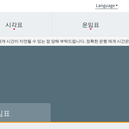
시각표
운임표
개 시간이 지연될 수 있는 점 양해 부탁드립니다. 정확한 운행 재개 시간은 
오로쿠
오로쿠
오노야마공원
오노야마공원
현청앞
현청앞
미에바시
미에바시
오모로마치
오모로마치
후루지마
후루지마
임표
슈리
슈리
이시미네
이시미네