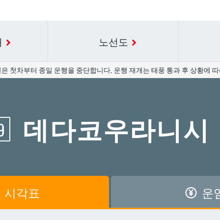
내
노선도
은 첫차부터 종일 운행을 중단합니다. 운행 재개는 태풍 통과 후 상황에 따라
요금표에 대한 자세한 내용은 역 이름을 선택하십시오.
시간표 세부 정보의 방송국 이름을 선택하십시오.
데다코우라니시
9
공항
공항
아카미네
아카미네
가와
가와
아사히바시
아사히바시
시
시
아사토
아사토
시각표
운
원앞
원앞
기보
기보