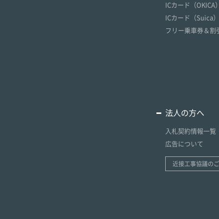
ICカード（OKICA
ICカード（Suica
フリー乗車券＆割
法人の方へ
入札契約情報一覧
広告について
近接工事協議の