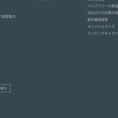
）
バリアフリーの取
）
当社のテロ対策の
引施設案内
駅別乗降客数
オリジナルグッズ
ラッピングギャラ
ご案内