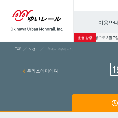
이용안
Okinawa Urban Monorail, Inc.
태풍 13호의 영향으로 8월 7일
운행 상황
시각표
운임표
노선도
19 데다코우라니시
1
나하
나하
우라소에마에다
쓰보
쓰보
마키
마키
시립병
시립병