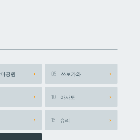
데다코우라니시
데다코우라니시
마공원
05
쓰보가와
시
10
아사토
15
슈리