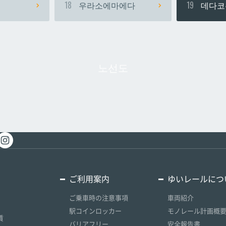
18
우라소에마에다
19
데다코
노선도
ご利用案内
ゆいレールにつ
ご乗車時の注意事項
車両紹介
駅コインロッカー
モノレール計画概
賃
バリアフリー
安全報告書