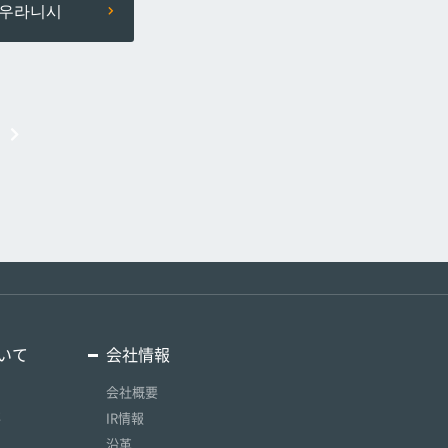
우라니시
いて
会社情報
会社概要
要
IR情報
沿革