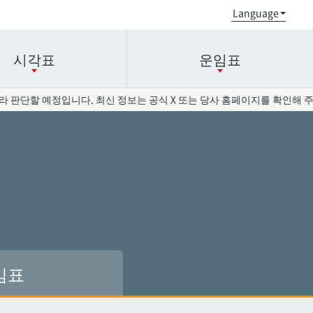
시각표
운임표
 판단할 예정입니다. 최신 정보는 공식 X 또는 당사 홈페이지를 확인해 주십
오로쿠
오로쿠
오노야마공원
오노야마공원
현청앞
현청앞
미에바시
미에바시
오모로마치
오모로마치
후루지마
후루지마
임표
슈리
슈리
이시미네
이시미네