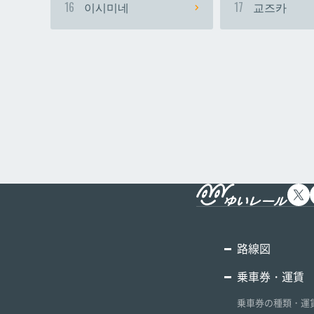
16
이시미네
17
교즈카
路線図
乗車券・運賃
乗車券の種類・運