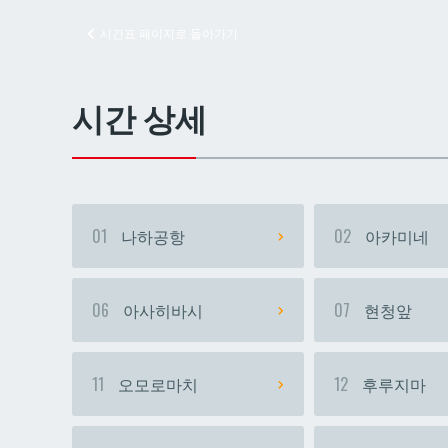
시간표 페이지로 돌아가기
교즈
교즈
시간 상세
01
나하공항
02
아카미네
06
아사히바시
07
현청앞
11
오모로마치
12
후루지마