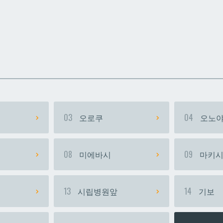
카
카
우라소에마에다
우라소에마에다
03
오로쿠
04
오노야
08
미에바시
09
마키
13
시립병원앞
14
기보