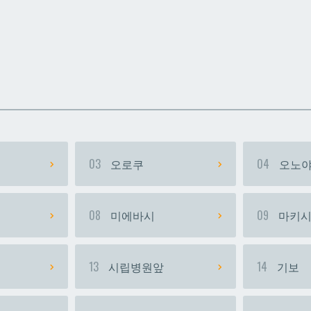
카
카
우라소에마에다
우라소에마에다
03
오로쿠
04
오노야
08
미에바시
09
마키
13
시립병원앞
14
기보