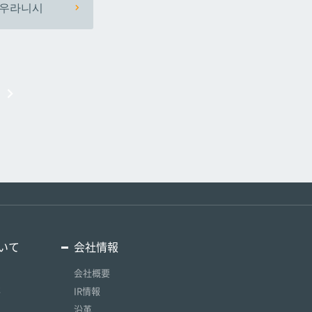
우라니시
いて
会社情報
会社概要
要
IR情報
沿革