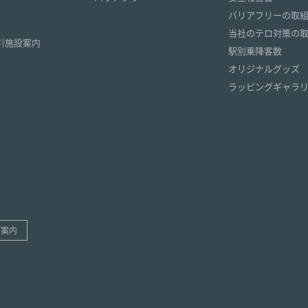
）
バリアフリーの取
）
当社のテロ対策の
引施設案内
駅別乗降客数
オリジナルグッズ
ラッピングギャラ
ご案内