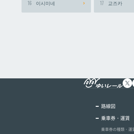
16
이시미네
17
교즈카
路線図
乗車券・運賃
乗車券の種類・運