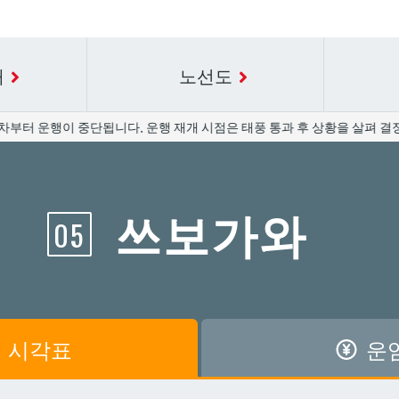
내
노선도
부터 운행이 중단됩니다. 운행 재개 시점은 태풍 통과 후 상황을 살펴 결정
요금표에 대한 자세한 내용은 역 이름을 선택하십시오.
시간표 세부 정보의 방송국 이름을 선택하십시오.
쓰보가와
05
공항
공항
아카미네
아카미네
가와
가와
아사히바시
아사히바시
시
시
아사토
아사토
시각표
운
원앞
원앞
기보
기보