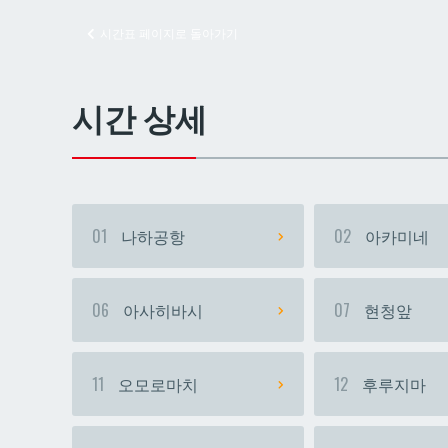
시간표 페이지로 돌아가기
교즈
교즈
시간 상세
01
나하공항
02
아카미네
06
아사히바시
07
현청앞
11
오모로마치
12
후루지마