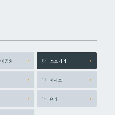
데다코우라니시
데다코우라니시
마공원
05
쓰보가와
시
10
아사토
15
슈리