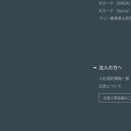
ICカード（OKICA
ICカード（Suica
フリー乗車券＆割
法人の方へ
入札契約情報一覧
広告について
近接工事協議の