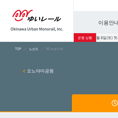
이용안
Okinawa Urban Monorail, Inc.
태풍의 영향으로 8월 8일(토) 첫차
운행 상황
시각표
운임표
노선도
05 쓰보가와
나하
나하
오노야마공원
쓰보
쓰보
마키
마키
시립병
시립병