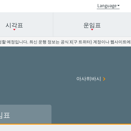
시각표
운임표
할 예정입니다. 최신 운행 정보는 공식 X(구 트위터) 계정이나 웹사이트에서
오로쿠
오로쿠
오노야마공원
오노야마공원
아사히바시
현청앞
현청앞
미에바시
미에바시
오모로마치
오모로마치
후루지마
후루지마
임표
슈리
슈리
이시미네
이시미네