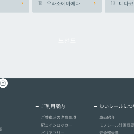
18
우라소에마에다
19
데다코
노선도
ご利用案内
ゆいレールにつ
ご乗車時の注意事項
車両紹介
駅コインロッカー
モノレール計画概
賃
バリアフリー
安全報告書