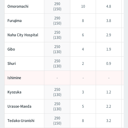
290
Omoromachi
10
4.8
(150)
290
Furujima
8
3.8
(150)
250
Naha City Hospital
6
2.9
(130)
250
Gibo
4
1.9
(130)
250
Shuri
2
0.9
(130)
Ishimine
-
-
-
250
Kyozuka
3
1.2
(130)
250
Urasoe-Maeda
5
2.2
(130)
290
Tedako-Uranishi
8
3.2
(150)