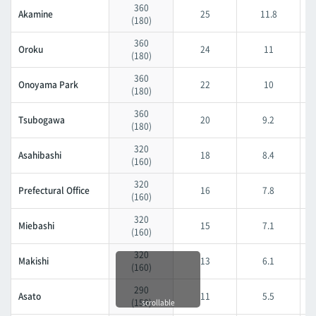
Furujima
360
Akamine
25
11.8
(180)
Naha City Hospital
360
Oroku
Naha City Hospital
24
11
(180)
Gibo
360
Onoyama Park
22
10
(180)
Gibo
360
Shuri
Tsubogawa
20
9.2
(180)
Shuri
320
Asahibashi
18
8.4
Ishimine
(160)
Ishimine
320
Prefectural Office
16
7.8
(160)
Kyozuka
Kyozuka
320
Miebashi
15
7.1
(160)
Urasoe-Maeda
320
Makishi
Urasoe-Maeda
13
6.1
(160)
Tedako-Uranishi
290
Asato
11
5.5
(150)
Tedako-Uranishi
scrollable