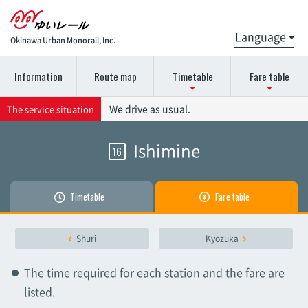
Okinawa Urban Monorail, Inc.
Information
Route map
Timetable
Fare table
Please select the station name for the timetable details.
Please select the station name for details on the fare
We drive as usual.
The service situation
chart.
Ishimine
16
Naha Airport
Naha Airport
Akamine
Timetable
Fare table
Akamine
Oroku
Shuri
Kyozuka
Oroku
The time required for each station and the fare are
Onoyama Park
listed.
Onoyama Park