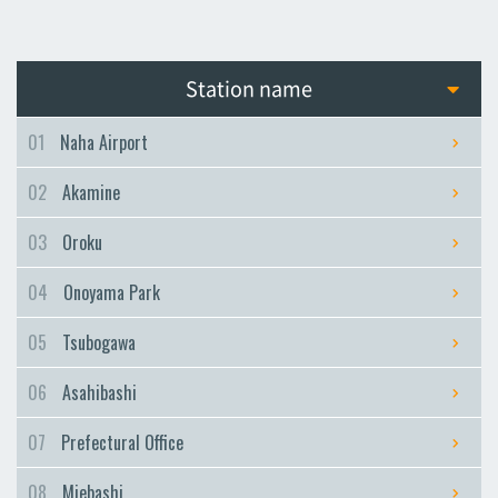
Station name
01
Naha Airport
02
Akamine
03
Oroku
04
Onoyama Park
05
Tsubogawa
06
Asahibashi
07
Prefectural Office
08
Miebashi