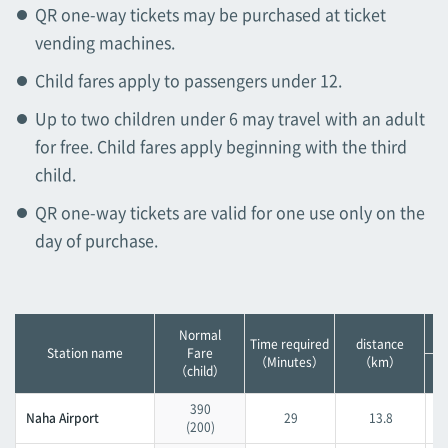
QR one-way tickets may be purchased at ticket
Tsubogawa
Tsubogawa
vending machines.
Asahibashi
Child fares apply to passengers under 12.
Asahibashi
Up to two children under 6 may travel with an adult
Prefectural Office
for free. Child fares apply beginning with the third
Prefectural Office
child.
Miebashi
QR one-way tickets are valid for one use only on the
Miebashi
day of purchase.
Makishi
Makishi
Asato
Normal
Asato
Time required
distance
Station name
Fare
（Minutes）
（km）
（child）
Omoromachi
Omoromachi
390
Naha Airport
29
13.8
(200)
Furujima