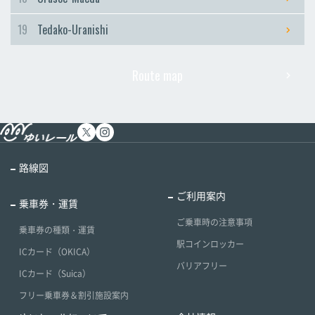
19
Tedako-Uranishi
Route map
路線図
ご利用案内
乗車券・運賃
ご乗車時の注意事項
乗車券の種類・運賃
駅コインロッカー
ICカード（OKICA）
バリアフリー
ICカード（Suica）
フリー乗車券＆割引施設案内