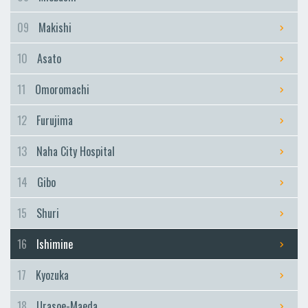
09
Makishi
10
Asato
11
Omoromachi
12
Furujima
13
Naha City Hospital
14
Gibo
15
Shuri
16
Ishimine
17
Kyozuka
18
Urasoe-Maeda