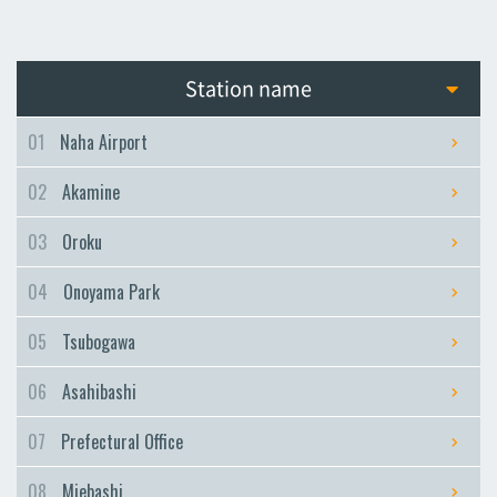
Station name
01
Naha Airport
02
Akamine
03
Oroku
04
Onoyama Park
05
Tsubogawa
06
Asahibashi
07
Prefectural Office
08
Miebashi