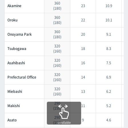
Furujima
360
Akamine
23
10.9
(180)
Naha City Hospital
360
Oroku
Naha City Hospital
22
10.1
(180)
Gibo
360
Onoyama Park
20
9.1
(180)
Gibo
320
Shuri
Tsubogawa
18
8.3
(160)
Shuri
320
Asahibashi
16
7.5
Ishimine
(160)
Ishimine
320
Prefectural Office
14
6.9
(160)
Kyozuka
Kyozuka
320
Miebashi
13
6.2
(160)
Urasoe-Maeda
290
Makishi
Urasoe-Maeda
11
5.2
(150)
Tedako-Uranishi
290
Asato
9
4.6
(150)
Tedako-Uranishi
scrollable