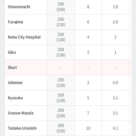
290
Omoromachi
8
3.9
(150)
250
Furujima
6
2.9
(130)
250
Naha City Hospital
4
2
(130)
250
Gibo
2
1
(130)
Shuri
-
-
-
250
Ishimine
2
0.9
(130)
250
Kyozuka
5
2.1
(130)
290
Urasoe-Maeda
7
3.1
(150)
290
Tedako-Uranishi
10
4.1
(150)