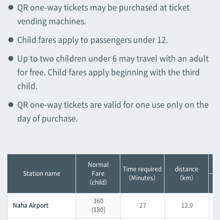
QR one-way tickets may be purchased at ticket
Tsubogawa
Tsubogawa
vending machines.
Asahibashi
Child fares apply to passengers under 12.
Asahibashi
Up to two children under 6 may travel with an adult
Prefectural Office
for free. Child fares apply beginning with the third
Prefectural Office
child.
Miebashi
QR one-way tickets are valid for one use only on the
Miebashi
day of purchase.
Makishi
Makishi
Asato
Normal
Asato
Time required
distance
Station name
Fare
（Minutes）
（km）
（child）
Omoromachi
Omoromachi
360
Naha Airport
27
12.9
(180)
Furujima