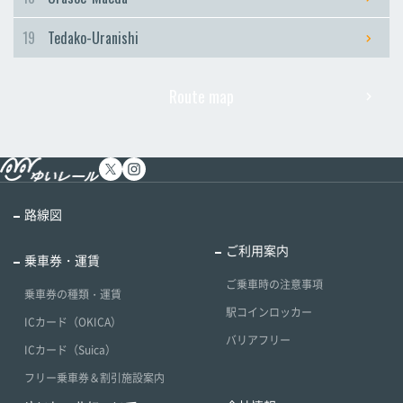
19
Tedako-Uranishi
Route map
路線図
ご利用案内
乗車券・運賃
ご乗車時の注意事項
乗車券の種類・運賃
駅コインロッカー
ICカード（OKICA）
バリアフリー
ICカード（Suica）
フリー乗車券＆割引施設案内