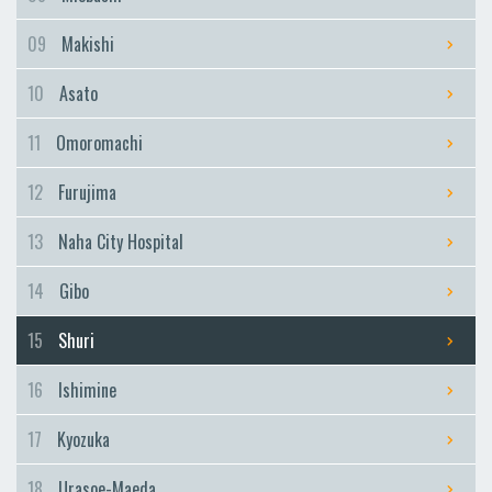
09
Makishi
10
Asato
11
Omoromachi
12
Furujima
13
Naha City Hospital
14
Gibo
15
Shuri
16
Ishimine
17
Kyozuka
18
Urasoe-Maeda