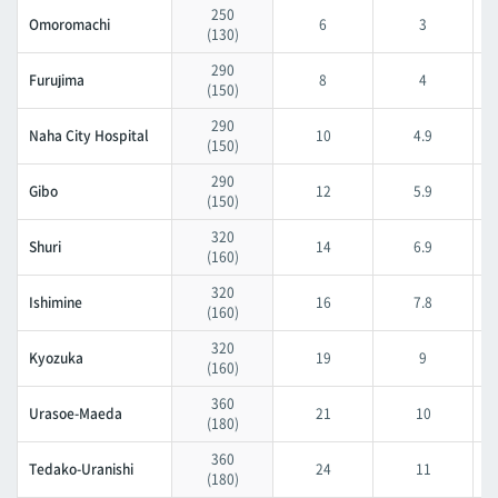
250
Omoromachi
6
3
(130)
290
Furujima
8
4
(150)
290
Naha City Hospital
10
4.9
(150)
290
Gibo
12
5.9
(150)
320
Shuri
14
6.9
(160)
320
Ishimine
16
7.8
(160)
320
Kyozuka
19
9
(160)
360
Urasoe-Maeda
21
10
(180)
360
Tedako-Uranishi
24
11
(180)