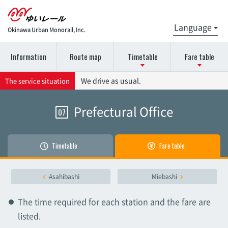
Okinawa Urban Monorail, Inc.
Information
Route map
Timetable
Fare table
Please select the station name for the timetable details.
Please select the station name for details on the fare
We drive as usual.
The service situation
chart.
Prefectural Office
07
Naha Airport
Naha Airport
Akamine
Timetable
Fare table
Akamine
Oroku
Asahibashi
Miebashi
Oroku
The time required for each station and the fare are
Onoyama Park
listed.
Onoyama Park