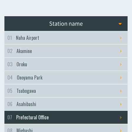
Station name
01
Naha Airport
02
Akamine
03
Oroku
04
Onoyama Park
05
Tsubogawa
06
Asahibashi
07
Prefectural Office
08
Miebashi