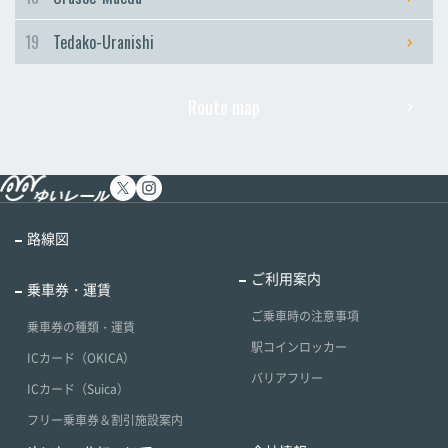
19
Tedako-Uranishi
Route map
路線図
ご利用案内
乗車券・運賃
ご乗車時の注意事項
乗車券の種類・運賃
駅コインロッカー
ICカード（OKICA）
バリアフリー
ICカード（Suica）
フリー乗車券＆割引施設案内