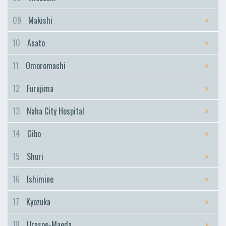
09
Makishi
10
Asato
11
Omoromachi
12
Furujima
13
Naha City Hospital
14
Gibo
15
Shuri
16
Ishimine
17
Kyozuka
18
Urasoe-Maeda