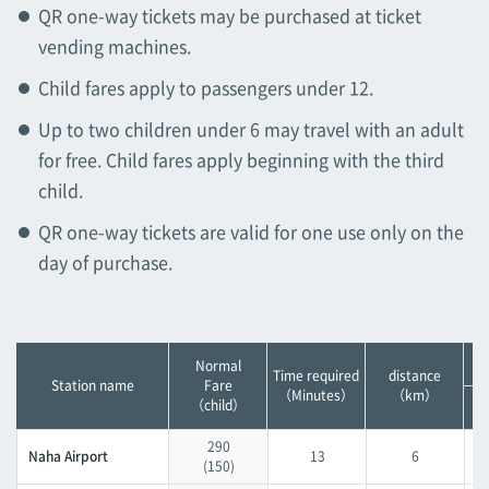
QR one-way tickets may be purchased at ticket
Tsubogawa
Tsubogawa
vending machines.
Asahibashi
Child fares apply to passengers under 12.
Asahibashi
Up to two children under 6 may travel with an adult
Prefectural Office
for free. Child fares apply beginning with the third
Prefectural Office
child.
Miebashi
QR one-way tickets are valid for one use only on the
Miebashi
day of purchase.
Makishi
Makishi
Asato
Normal
Asato
Time required
distance
Station name
Fare
（Minutes）
（km）
（child）
Omoromachi
Omoromachi
290
Naha Airport
13
6
(150)
Furujima