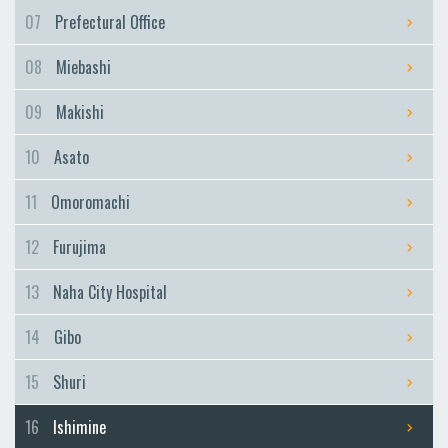
Furujima
07
Prefectural Office
Naha City Hospital
08
Miebashi
Naha City Hospital
Gibo
09
Makishi
Gibo
10
Asato
Shuri
Shuri
11
Omoromachi
Ishimine
12
Furujima
Ishimine
Kyozuka
13
Naha City Hospital
Kyozuka
14
Gibo
Urasoe-Maeda
Urasoe-Maeda
15
Shuri
Tedako-Uranishi
16
Ishimine
Tedako-Uranishi