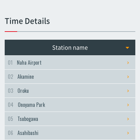
Tsubogawa
Tsubogawa
Time Details
Asahibashi
Asahibashi
Prefectural Office
Station name
Prefectural Office
Miebashi
01
Naha Airport
Miebashi
02
Akamine
Makishi
Makishi
03
Oroku
Asato
04
Onoyama Park
Asato
Omoromachi
05
Tsubogawa
Omoromachi
06
Asahibashi
Furujima