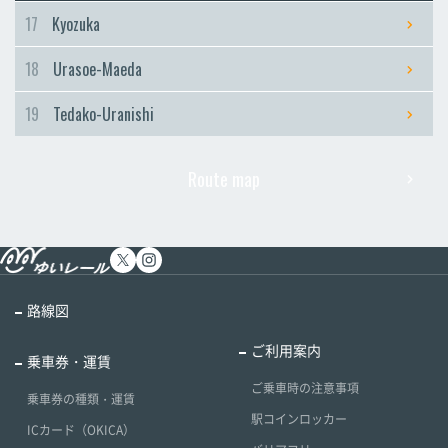
17
Kyozuka
18
Urasoe-Maeda
19
Tedako-Uranishi
Route map
路線図
ご利用案内
乗車券・運賃
ご乗車時の注意事項
乗車券の種類・運賃
駅コインロッカー
ICカード（OKICA）