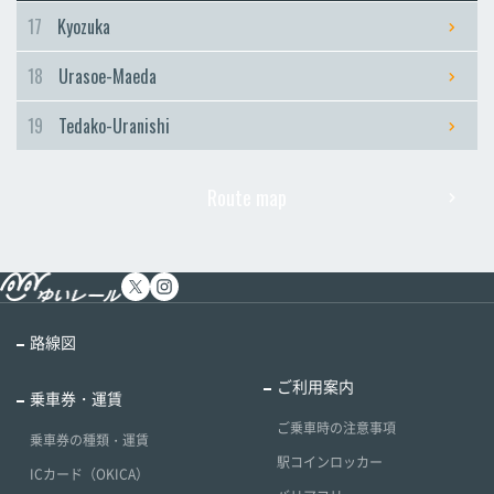
17
Kyozuka
18
Urasoe-Maeda
19
Tedako-Uranishi
Route map
路線図
ご利用案内
乗車券・運賃
ご乗車時の注意事項
乗車券の種類・運賃
駅コインロッカー
ICカード（OKICA）