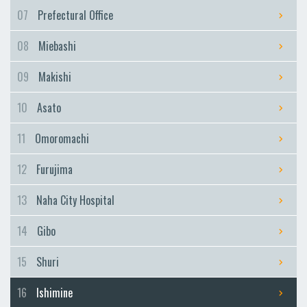
Furujima
07
Prefectural Office
Naha City Hospital
08
Miebashi
Naha City Hospital
Gibo
09
Makishi
Gibo
10
Asato
Shuri
Shuri
11
Omoromachi
Ishimine
12
Furujima
Ishimine
Kyozuka
13
Naha City Hospital
Kyozuka
14
Gibo
Urasoe-Maeda
Urasoe-Maeda
15
Shuri
Tedako-Uranishi
16
Ishimine
Tedako-Uranishi