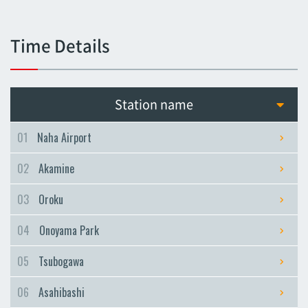
Tsubogawa
Tsubogawa
Time Details
Asahibashi
Asahibashi
Prefectural Office
Station name
Prefectural Office
Miebashi
01
Naha Airport
Miebashi
02
Akamine
Makishi
Makishi
03
Oroku
Asato
04
Onoyama Park
Asato
Omoromachi
05
Tsubogawa
Omoromachi
06
Asahibashi
Furujima