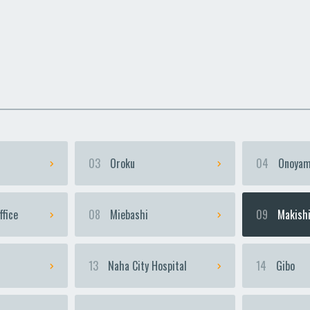
uka
uka
Urasoe-Maeda
Urasoe-Maeda
Te
Te
03
Oroku
04
Onoyam
ffice
08
Miebashi
09
Makish
13
Naha City Hospital
14
Gibo