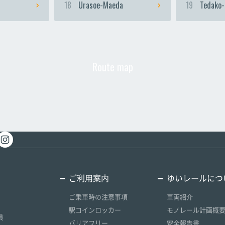
18
Urasoe-Maeda
19
Tedako-
Route map
ご利用案内
ゆいレールにつ
ご乗車時の注意事項
車両紹介
駅コインロッカー
モノレール計画概
賃
バリアフリー
安全報告書