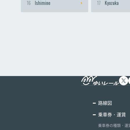
16
Ishimine
17
Kyozuka
路線図
乗車券・運賃
乗車券の種類・運