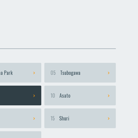
dako-Uranishi
dako-Uranishi
a Park
05
Tsubogawa
i
10
Asato
15
Shuri