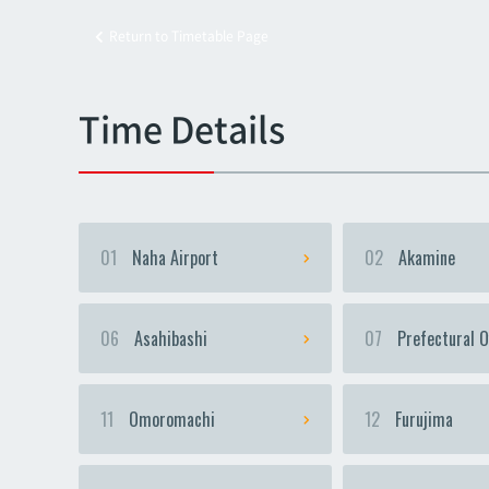
Return to Timetable Page
Kyoz
Kyoz
Time Details
01
Naha Airport
02
Akamine
06
Asahibashi
07
Prefectural O
11
Omoromachi
12
Furujima