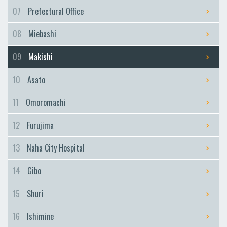
Furujima
07
Prefectural Office
Naha City Hospital
08
Miebashi
Naha City Hospital
Gibo
09
Makishi
Gibo
10
Asato
Shuri
Shuri
11
Omoromachi
Ishimine
12
Furujima
Ishimine
Kyozuka
13
Naha City Hospital
Kyozuka
14
Gibo
Urasoe-Maeda
Urasoe-Maeda
15
Shuri
Tedako-Uranishi
16
Ishimine
Tedako-Uranishi