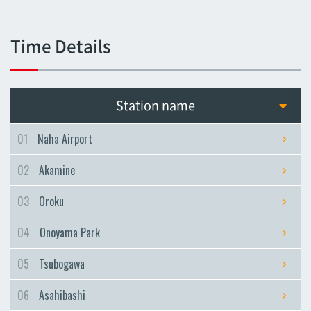
Tsubogawa
Tsubogawa
Time Details
Asahibashi
Asahibashi
Prefectural Office
Station name
Prefectural Office
Miebashi
01
Naha Airport
Miebashi
02
Akamine
Makishi
Makishi
03
Oroku
Asato
04
Onoyama Park
Asato
Omoromachi
05
Tsubogawa
Omoromachi
06
Asahibashi
Furujima