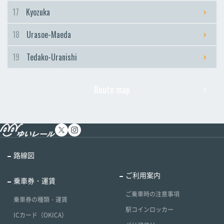
17
Kyozuka
18
Urasoe-Maeda
19
Tedako-Uranishi
Route map
路線図
ご利用案内
乗車券・運賃
ご乗車時の注意事項
乗車券の種類・運賃
駅コインロッカー
ICカード（OKICA）