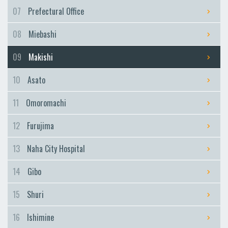
Furujima
07
Prefectural Office
Naha City Hospital
08
Miebashi
Naha City Hospital
Gibo
09
Makishi
Gibo
10
Asato
Shuri
Shuri
11
Omoromachi
Ishimine
12
Furujima
Ishimine
Kyozuka
13
Naha City Hospital
Kyozuka
14
Gibo
Urasoe-Maeda
Urasoe-Maeda
15
Shuri
Tedako-Uranishi
16
Ishimine
Tedako-Uranishi