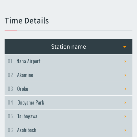
Tsubogawa
Tsubogawa
Time Details
Asahibashi
Asahibashi
Prefectural Office
Station name
Prefectural Office
Miebashi
01
Naha Airport
Miebashi
02
Akamine
Makishi
Makishi
03
Oroku
Asato
04
Onoyama Park
Asato
Omoromachi
05
Tsubogawa
Omoromachi
06
Asahibashi
Furujima