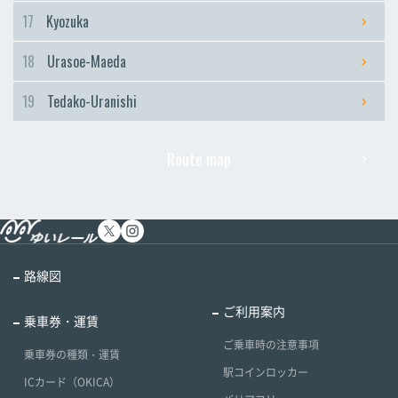
17
Kyozuka
18
Urasoe-Maeda
19
Tedako-Uranishi
Route map
路線図
ご利用案内
乗車券・運賃
ご乗車時の注意事項
乗車券の種類・運賃
駅コインロッカー
ICカード（OKICA）