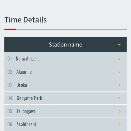
Tsubogawa
Tsubogawa
Time Details
Asahibashi
Asahibashi
Prefectural Office
Station name
Prefectural Office
Miebashi
01
Naha Airport
Miebashi
02
Akamine
Makishi
Makishi
03
Oroku
Asato
04
Onoyama Park
Asato
Omoromachi
05
Tsubogawa
Omoromachi
06
Asahibashi
Furujima