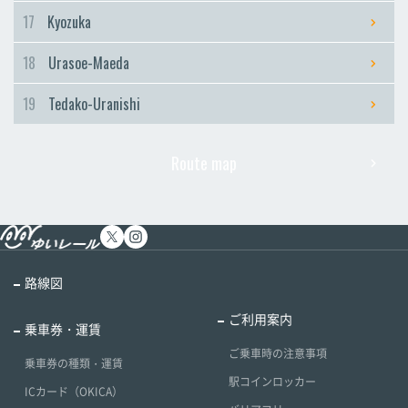
17
Kyozuka
18
Urasoe-Maeda
19
Tedako-Uranishi
Route map
路線図
ご利用案内
乗車券・運賃
ご乗車時の注意事項
乗車券の種類・運賃
駅コインロッカー
ICカード（OKICA）