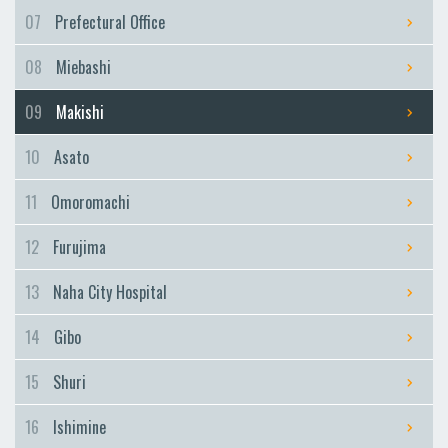
Furujima
07
Prefectural Office
Naha City Hospital
08
Miebashi
Naha City Hospital
Gibo
09
Makishi
Gibo
10
Asato
Shuri
Shuri
11
Omoromachi
Ishimine
12
Furujima
Ishimine
Kyozuka
13
Naha City Hospital
Kyozuka
14
Gibo
Urasoe-Maeda
Urasoe-Maeda
15
Shuri
Tedako-Uranishi
16
Ishimine
Tedako-Uranishi