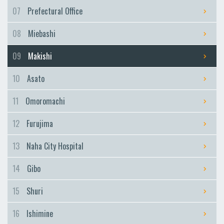
Furujima
07
Prefectural Office
Naha City Hospital
08
Miebashi
Naha City Hospital
Gibo
09
Makishi
Gibo
10
Asato
Shuri
Shuri
11
Omoromachi
Ishimine
12
Furujima
Ishimine
Kyozuka
13
Naha City Hospital
Kyozuka
14
Gibo
Urasoe-Maeda
Urasoe-Maeda
15
Shuri
Tedako-Uranishi
16
Ishimine
Tedako-Uranishi