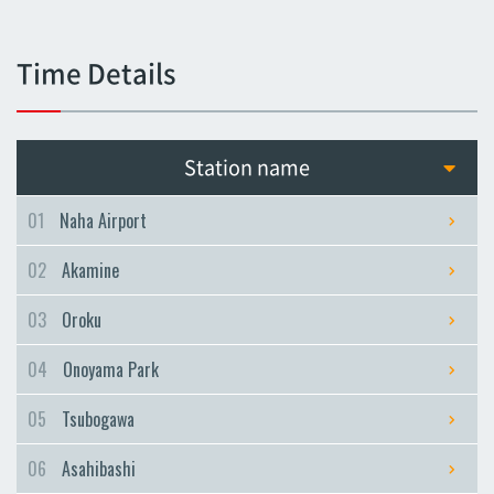
Tsubogawa
Tsubogawa
Time Details
Asahibashi
Asahibashi
Prefectural Office
Station name
Prefectural Office
Miebashi
01
Naha Airport
Miebashi
02
Akamine
Makishi
Makishi
03
Oroku
Asato
04
Onoyama Park
Asato
Omoromachi
05
Tsubogawa
Omoromachi
06
Asahibashi
Furujima