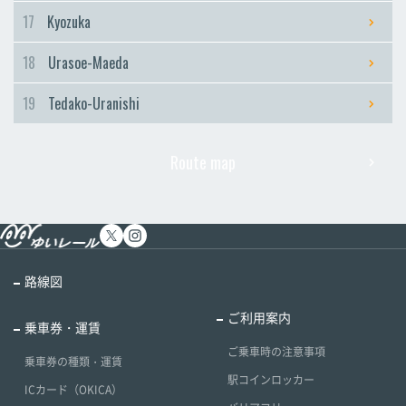
17
Kyozuka
18
Urasoe-Maeda
19
Tedako-Uranishi
Route map
路線図
ご利用案内
乗車券・運賃
ご乗車時の注意事項
乗車券の種類・運賃
駅コインロッカー
ICカード（OKICA）