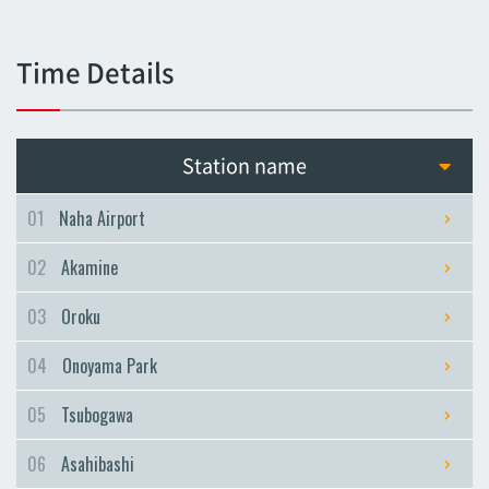
Tsubogawa
Tsubogawa
Time Details
Asahibashi
Asahibashi
Prefectural Office
Station name
Prefectural Office
Miebashi
01
Naha Airport
Miebashi
02
Akamine
Makishi
Makishi
03
Oroku
Asato
04
Onoyama Park
Asato
Omoromachi
05
Tsubogawa
Omoromachi
06
Asahibashi
Furujima