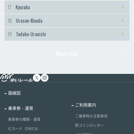
17
Kyozuka
18
Urasoe-Maeda
19
Tedako-Uranishi
Route map
路線図
ご利用案内
乗車券・運賃
ご乗車時の注意事項
乗車券の種類・運賃
駅コインロッカー
ICカード（OKICA）