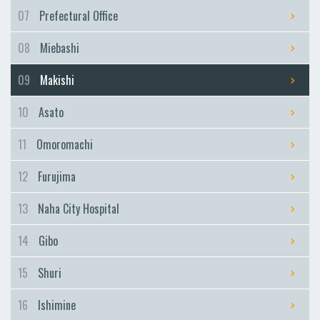
Furujima
07
Prefectural Office
Naha City Hospital
08
Miebashi
Naha City Hospital
Gibo
09
Makishi
Gibo
10
Asato
Shuri
Shuri
11
Omoromachi
Ishimine
12
Furujima
Ishimine
Kyozuka
13
Naha City Hospital
Kyozuka
14
Gibo
Urasoe-Maeda
Urasoe-Maeda
15
Shuri
Tedako-Uranishi
16
Ishimine
Tedako-Uranishi