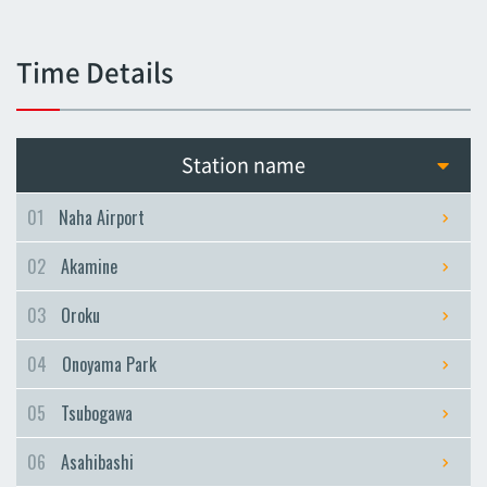
Tsubogawa
Tsubogawa
Time Details
Asahibashi
Asahibashi
Prefectural Office
Station name
Prefectural Office
Miebashi
01
Naha Airport
Miebashi
02
Akamine
Makishi
Makishi
03
Oroku
Asato
04
Onoyama Park
Asato
Omoromachi
05
Tsubogawa
Omoromachi
06
Asahibashi
Furujima