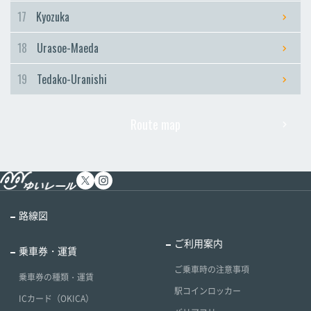
17
Kyozuka
18
Urasoe-Maeda
19
Tedako-Uranishi
Route map
路線図
ご利用案内
乗車券・運賃
ご乗車時の注意事項
乗車券の種類・運賃
駅コインロッカー
ICカード（OKICA）