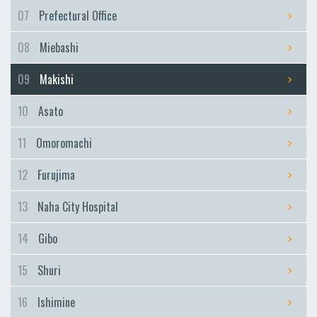
Furujima
07
Prefectural Office
Naha City Hospital
08
Miebashi
Naha City Hospital
Gibo
09
Makishi
Gibo
10
Asato
Shuri
Shuri
11
Omoromachi
Ishimine
12
Furujima
Ishimine
Kyozuka
13
Naha City Hospital
Kyozuka
14
Gibo
Urasoe-Maeda
Urasoe-Maeda
15
Shuri
Tedako-Uranishi
16
Ishimine
Tedako-Uranishi